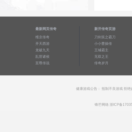
最新网页传奇
新开传奇页游
维京传奇
刀剑笑之霸刀
开天西游
小小曹操传
龙破九天
王城霸主
乱世诸侯
无双之王
至尊传说
传奇岁月
健康游戏公告： 抵制不良游戏 拒绝
锋芒网络
浙ICP备1703