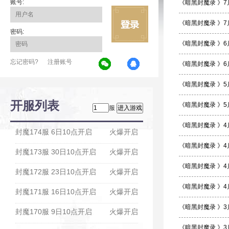
账号:
《暗黑封魔录 》7
《暗黑封魔录 》7
密码:
《暗黑封魔录 》6
忘记密码?
注册账号
《暗黑封魔录 》6
《暗黑封魔录 》5
开服列表
《暗黑封魔录 》5
服
《暗黑封魔录 》4
封魔174服 6日10点开启
火爆开启
《暗黑封魔录 》4
封魔173服 30日10点开启
火爆开启
《暗黑封魔录 》4
封魔172服 23日10点开启
火爆开启
《暗黑封魔录 》4
封魔171服 16日10点开启
火爆开启
《暗黑封魔录 》3
封魔170服 9日10点开启
火爆开启
《暗黑封魔录 》3