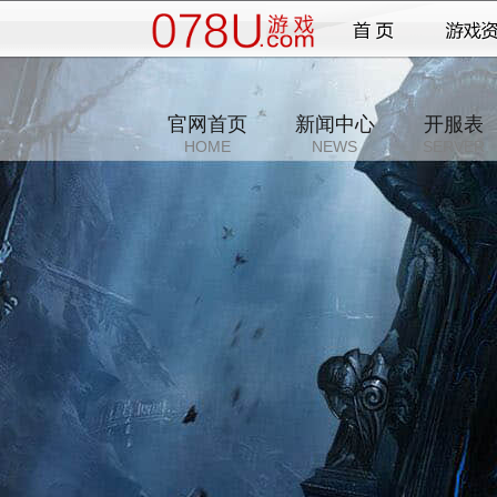
官网首页
新闻中心
开服表
HOME
NEWS
SERVER