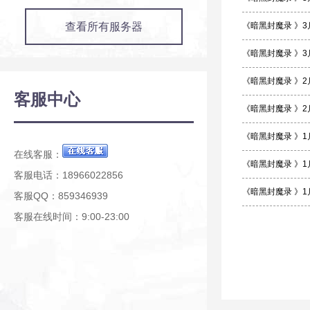
查看所有服务器
《暗黑封魔录 》3
《暗黑封魔录 》3
《暗黑封魔录 》2
客服中心
《暗黑封魔录 》2
《暗黑封魔录 》1
在线客服：
《暗黑封魔录 》1
客服电话：18966022856
《暗黑封魔录 》1
客服QQ：859346939
客服在线时间：9:00-23:00